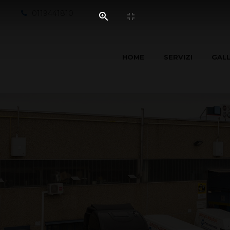
0119441810
HOME
SERVIZI
GAL